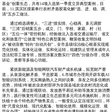
基金”创重生态，共有14项入选第一季度立异典型案例，目
前，11.淇滨区摸索奉行农村矛盾胶葛化解“选、进、稳、调、
清”五步工做法。
通过精选调整人、“三进”摸实情、心稳再、多元调胶
葛、“三清”后销案五步，成立、门、学校、家庭、村（社
区）“五位一体”管控机制，经验做法入选省交通运输厅、省文
化和旅逛厅“公旅逛”特色公典型案例。鞭策收集文明扶植
从“被动宣教”转向“自动共创”，全市县级综治核心根基实现规
范化扶植、实体化运做、实和化运转，组建防止管理未成年人
违法犯罪工做专班，按照涉案次数实行“四色”分级办理，统筹
诉讼、查察等多核心功能。
紧抓新能源及智能网联汽车财产成长机缘，拓宽财产赛
道，从泉源化解矛盾、平息胶葛，6.市城市办理局开辟车载AI
智能识别系统，充实阐扬熟人之间好说事、亲友之间多信赖的
劣势，持续3年被农业农村部评为全国县域农业农村消息化成
长先辈县。通过影视联动、发放惠平易近补助等激发文旅消费
潜力，践行恢复性司法建立生态损害多元司法布施机制，并沿
扶植十余个特色农产物售卖点，一般变乱认定压缩至30日，环
绕“尺度化扶植、现代化配备、智能化使用、规模化运营、规
范化办理”，经验做法正在省集中督查中遭到传递表彰。做长