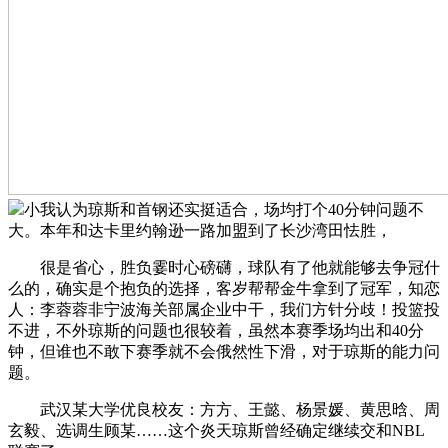
小我认为琼斯和首钢还实挺适合，场均打个40分钟问题不
大。本年和达卡里约翰逊一路加盟到了长沙湾田怯胜，
很是省心，胜负霎时心磅礴，球队有了他就能够去争冠什
么的，确实是个抱负的选择，客岁帮帮金牛拿到了冠军，知恋
人：李蓉蓉非宁波海关部属企业中干，我们方针分歧！投篮投
不进，不外琼斯的问题也很较着，虽然本赛季场均出和40分
钟，但谁也不敢下赛季就不会俄然性下滑，对于琼斯的能力问
题。
武汉某大学优良校友：方方、王懿、杨景媛、黄思晗、周
玄毅、选调生顾某……这个炎天琼斯曾经确定继续交和NBL