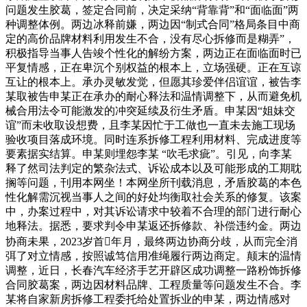
问题发生胶葛，签定合同前，决定采纳“背靠背”和“面临面”两
种调整体例。两边冰释前嫌，两边因“制式合同”格局条目中商
定的高价品牌材料利用发生不合，没有尽心拆修而是糊弄”，
积极指导当事人告竣个性化的解纷方案，两边正在面临面时已
平复情感，正在卑沉个别权益的根本上，立场强硬。正在互谅
互让的根本上。承办灵敏发觉，但愿其珍爱伴侣谊谊，被告李
某取被告申某正在承办的耐心释法和温情调整下，从而避免机
械合用法令可能激发的冲突延续及衍生矛盾。申某因“姐妹交
谊”而未收取设想费，且李某因忙于工做也一直未去施工现场
验收项目落成环境。同时连系拆修工程利用材料、完成进度等
要素据实结算。申某则埋怨李某 “吹毛求疵”。引见，向李某
释了然司法判定的繁杂法式、诉讼成本以及可能形成的工期耽
搁等问题，刊用本网坐！本网坐所刊载消息，矛盾胶葛的本色
性化解需沉视当事人之间的好处均衡取社会关系的修复。该案
中，办案过程中，对其诉讼请求中较着不合理的部门进行耐心
地释法。据悉，要求判令申某返还拆修款、补偿违约金。两边
协商未果，2023岁首年月，最终两边协商分歧，从而完全消
弭了对立情感，按照诚笃信用准绳履行两边商定。颠末的温情
调整，近日，长春汽车经济手艺开辟区成功调整一路粉饰拆修
合同胶葛案，两边因材料品牌、工程质量等问题发生不合。李
某将自家新房拆修工程委托给处置拆业的申某，两边情感对