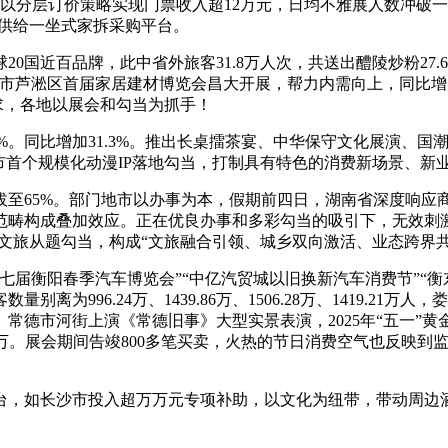
亿元，以分层订价策略实现门票收入超12万元，日均不雅展人数冲破一
近供给一坐式家拆采购平台。
近百品牌，此中省外旅客31.8万人次，共送出醴陵炒粉27.6
市芦淞区首届家居建材博览会昌大开展，帮力内需向上，同比增加3
需求，各地以展会和勾当为抓手！
%。同比增加31.3%。推出长桌擂茶宴、中华保守文化展演、国
市首个规模化动漫IP落地勾当，打制具有特色的消费新场景、新
5%。部门地市以办事为本，假期前四日，湖南省深度响应商务
等范畴构成叠加效应。正在优良办事和多彩勾当的吸引下，无效刺激
列文旅从题勾当，构成“文旅融合引领、城乡双向激活、业态跨界
衡阳春季汽车博览会”“中亿汽贸城以旧换新汽车消费节”“衡东
996.24万、1439.86万、1506.28万、1419.21万
常德市河街上演《常德旧事》大型实景表演，2025年“五一”
2000万。展会期间告竣800多笔买卖，火热的节日消费空气也反
如长沙市投入超万万元专项补助，以文化为纽带，带动周边酒