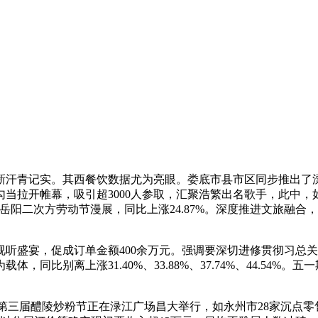
青记实。其西餐饮数据尤为亮眼。娄底市县市区同步推出了漂
勾当拉开帷幕，吸引超3000人参取，汇聚浩繁出名歌手，此中
岳阳二次方劳动节漫展，同比上涨24.87%。深度推进文旅融
盛宴，促成订单金额400余万元。强调要深切进修贯彻习总关
比别离上涨31.40%、33.88%、37.74%、44.54%
届醴陵炒粉节正在渌江广场昌大举行，如永州市28家沉点零售监