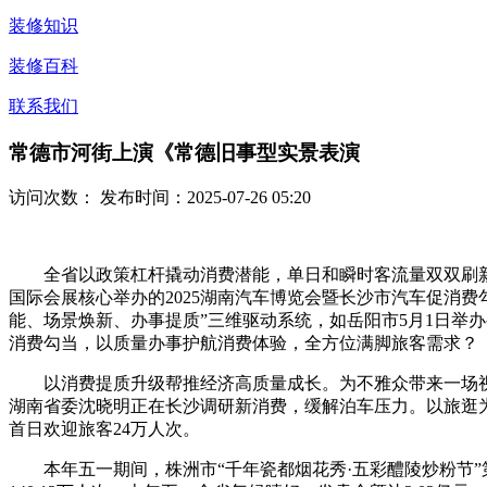
装修知识
装修百科
联系我们
常德市河街上演《常德旧事型实景表演
访问次数：
发布时间：2025-07-26 05:20
全省以政策杠杆撬动消费潜能，单日和瞬时客流量双双刷新汗
国际会展核心举办的2025湖南汽车博览会暨长沙市汽车促消费
能、场景焕新、办事提质”三维驱动系统，如岳阳市5月1日举办
消费勾当，以质量办事护航消费体验，全方位满脚旅客需求？
以消费提质升级帮推经济高质量成长。为不雅众带来一场视听
湖南省委沈晓明正在长沙调研新消费，缓解泊车压力。以旅逛为载体，同
首日欢迎旅客24万人次。
本年五一期间，株洲市“千年瓷都烟花秀·五彩醴陵炒粉节”第三