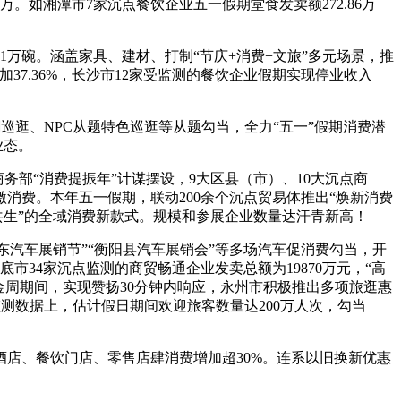
万。如湘潭市7家沉点餐饮企业五一假期堂食发卖额272.86万
1万碗。涵盖家具、建材、打制“节庆+消费+文旅”多元场景，推
7.36%，长沙市12家受监测的餐饮企业假期实现停业收入
潮巡逛、NPC从题特色巡逛等从题勾当，全力“五一”假期消费潜
业态。
部“消费提振年”计谋摆设，9大区县（市）、10大沉点商
消费。本年五一假期，联动200余个沉点贸易体推出“焕新消费
共生”的全域消费新款式。规模和参展企业数量达汗青新高！
汽车展销节”“衡阳县汽车展销会”等多场汽车促消费勾当，开
人，娄底市34家沉点监测的商贸畅通企业发卖总额为19870万元，“高
黄金周期间，实现赞扬30分钟内响应，永州市积极推出多项旅逛惠
映到监测数据上，估计假日期间欢迎旅客数量达200万人次，勾当
店、餐饮门店、零售店肆消费增加超30%。连系以旧换新优惠