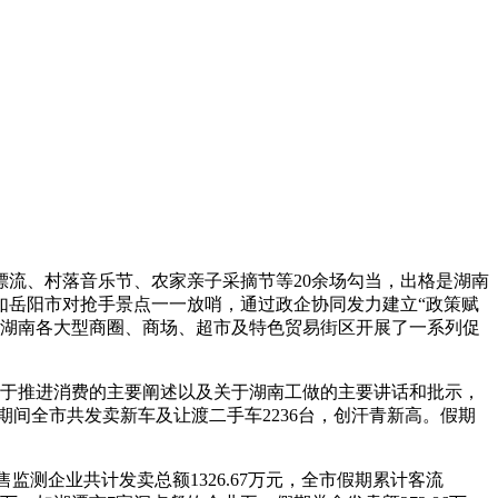
流、村落音乐节、农家亲子采摘节等20余场勾当，出格是湖南
，如岳阳市对抢手景点一一放哨，通过政企协同发力建立“政策赋
合，湖南各大型商圈、商场、超市及特色贸易街区开展了一系列促
于推进消费的主要阐述以及关于湖南工做的主要讲话和批示，
。五一期间全市共发卖新车及让渡二手车2236台，创汗青新高。假期
测企业共计发卖总额1326.67万元，全市假期累计客流