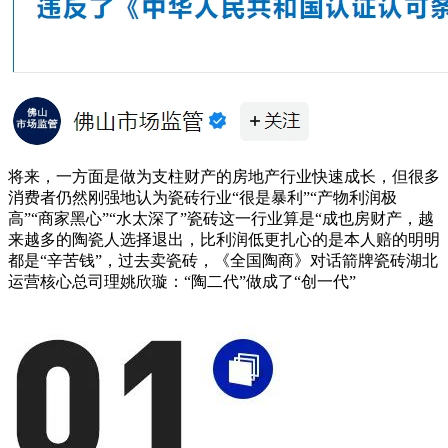
将来，一方面是做为支柱财产的房地产行业快速成长，但很多
消费者仍然刚强地认为瓷砖行业“很是暴利”“产物利润极
高”“商家黑心”“水太深了”瓷砖这一行业算是“成也房财产，越
来越多的陶瓷人选择退出，比利润低更扎心的是本人赔的明明
都是“辛苦钱”，过去卖瓷砖，《全国陶商》对话箭牌瓷砖湖北
运营核心总司理姚欣璇：“陶二代”做成了“创一代”