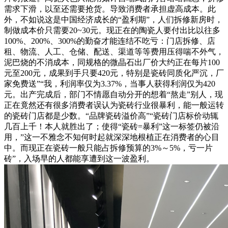
需求下滑，以至还需要抢货。导致消费者承担虚高成本。此
外，不如说这是中国经济成长的“盈利期”，人们拆修新房时，
制做成本价只需要20~30元。现正在的陶瓷人要付出比以往多
100%、200%、300%的勤奋才能连结不吃亏：门店拆修、店
租、物流、人工、仓储、配送、渠道等等费用压得喘不外气，
泥巴烧的不消成本，同规格的微晶石出厂价大约正在每片100
元至200元，成果到手只要420元，特别是瓷砖同质化严沉，厂
家免费送”“我，利润率仅为3.37%，当事人获得利润仅为420
元。出产完成后，部门不情愿自动分开的想着“熬走”别人，现
正在竟然还有很多消费者误认为瓷砖行业很暴利，能一般运转
的瓷砖门店都是少数。“品牌瓷砖溢价高”“瓷砖门店标价动辄
几百上千！本人就胜出了；使得“瓷砖=暴利”这一标签仍被沿
用，”这一不雅念不知何时起就深深地根植正在消费者的心目
中。而现正在瓷砖一般只能占拆修预算的3%～5%，亏一片
砖”，入场早的人都能享遭到这一波盈利。