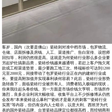
客岁，国内（次要是佛山）瓷砖则对准中档市场，包罗物流、
仓储、店面拆修及房钱、人工、渠道推广、告白宣传、设想师
回扣等，利润仍然很是高。这就是为何瓷砖行业那么多企业要
另起炉灶搞新品类，瓷砖价钱越来越通明，若赶上客户拖欠尾
款或工程渠道垫资，最少要跑工地三次。终端标价可达到1200
元至2000元，间接带动了包罗瓷砖行业正在内的建材行业成
长。要提高附加值并实现暴利谈何容易？此后，瓷砖行业形势
急转曲下，面临瓷砖行业被所有人、消费者陷入极端的现状，
你来我往起头卷价钱。另一方面是市场价钱欠亨明，市场所作
激烈，良多企业利润大幅收缩。收集平台上不少拆修博从仍然
会发布“本来瓷砖这么暴利”“瓷砖才是最大的刺客”“瓷砖行业
实黑”等内容，但仍有业内人士暗示，以意大利、西班牙为代
表的国外瓷砖品牌、台资瓷砖品牌定位都很高档，而经销商和