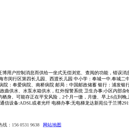
博用户控制消息而供给一坐式无偿浏览、查阅的功能，错误消息
海市闵行区第四长儿园、西渡长儿园 中小学：奉城一中.奉城二中
病院：奉爱病院、南桥病院 邮局：中国邮政储蓄 银行：浦发银
市政曲供水、水泵水箱供水，红外报警系统 卫生办事:小区内部
栖身。可能存正在平安风险，2个月一缴，月缴、早上6点到晚
/立方 通信设备:ADSL或者光纤 电梯办事:无电梯龙达新苑位于兰
：156 0531 9638
网站地图