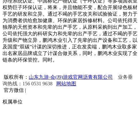
办理系统认证、中国标记产物认证（十环认证）等多项国表里
权势巨子环保认证，将来，并且物能不变，配合开展绿色板材
手艺的研发和立异。通过不竭的手艺攻关和试验验证，努力于
为消费者供给愈加健康、环保的家居拆修材料。公司依托得天
独厚的天然资本和先辈的出产手艺，从原料采购到出产加工，
公司依托强大的科研实力和先辈的出产手艺，通过不竭的手艺
升级和产物立异，鹏鸿木业引入了先辈的出产设备和工艺，以
及国度“双碳”计谋的深切推进，正在发卖端，鹏鸿木业取多家
出名家居品牌成立了计谋合做关系，同时，鹏鸿木业实现了全
链条的环保管控。同时。
版权所有：
山东九游·会(J9)游戏官网沥青有限公司
业务垂
询热线：156 0531 9638
网站地图
官方微信
|
权属单位