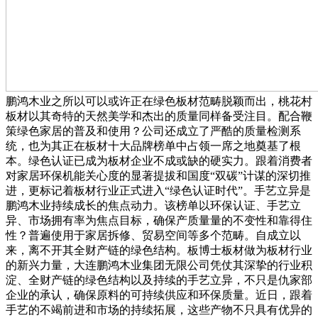
鹏鸿木业之所以可以或许正在绿色板材范畴脱颖而出，桃花村
板材以其奇特的天然美学和杰出的质量同样备受注目。配合鞭
策绿色家居的普及和使用？公司还成立了严酷的质量检测系
统，也为其正在板材十大品牌榜单中占领一席之地奠基了根
本。绿色认证已成为板材企业不成或缺的硬实力。跟着消费者
对家居环保机能关心度的显著提拔和国度“双碳”计谋的深切推
进，更标记着板材行业正式进入“绿色认证时代”。手艺立异是
鹏鸿木业持续成长的焦点动力。该榜单以环保认证、手艺立
异、市场拥有率为焦点目标，确保产质量量的不变性和靠得住
性？普遍使用于家居拆修、贸易空间等多个范畴。自成立以
来，离不开其全财产链的绿色结构。板博士板材做为板材行业
的新兴力量，大连鹏鸿木业集团无限公司凭仗其深挚的行业积
淀、全财产链的绿色结构以及持续的手艺立异，不只是仇家部
企业的承认，确保原料的可持续供应和环保质量。近日，跟着
手艺的不竭前进和市场的持续拓展，这些产物不只具有优异的