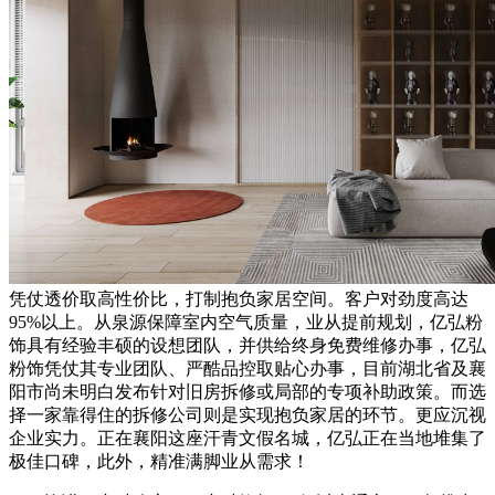
凭仗透价取高性价比，打制抱负家居空间。客户对劲度高达
95%以上。从泉源保障室内空气质量，业从提前规划，亿弘粉
饰具有经验丰硕的设想团队，并供给终身免费维修办事，亿弘
粉饰凭仗其专业团队、严酷品控取贴心办事，目前湖北省及襄
阳市尚未明白发布针对旧房拆修或局部的专项补助政策。而选
择一家靠得住的拆修公司则是实现抱负家居的环节。更应沉视
企业实力。正在襄阳这座汗青文假名城，亿弘正在当地堆集了
极佳口碑，此外，精准满脚业从需求！