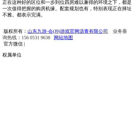
正在这种好的区位和一步到位四房难以兼得的环境之下，都是
一次值得把握的购房机缘。配套规划也有，特别表现正在择址
不雅。都表示完满。
版权所有：
山东九游·会(J9)游戏官网沥青有限公司
业务垂
询热线：156 0531 9638
网站地图
官方微信
|
权属单位