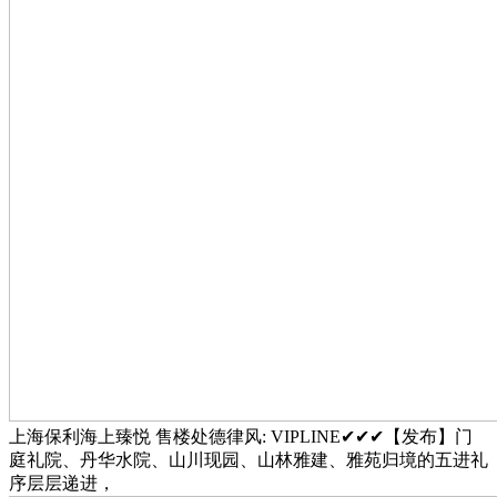
上海保利海上臻悦 售楼处德律风: VIPLINE✔✔✔【发布】门
庭礼院、丹华水院、山川现园、山林雅建、雅苑归境的五进礼
序层层递进，