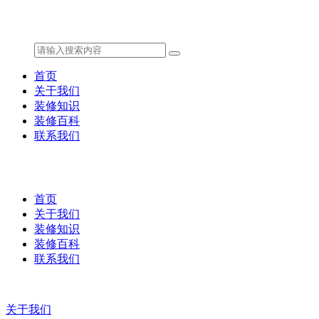
首页
关于我们
装修知识
装修百科
联系我们
首页
关于我们
装修知识
装修百科
联系我们
关于我们