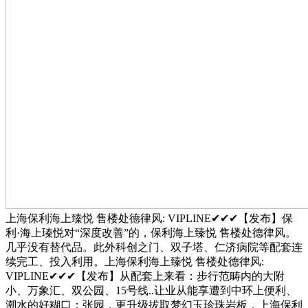
上海保利海上臻悦 售楼处德律风: VIPLINE✔✔✔【发布】保
利·海上瑧悦对“深度改善”的，保利海上臻悦 售楼处德律风。
几乎没有替代品。此外科创之门、双子塔、仁济病院等配套连
续完工、投入利用。上海保利海上臻悦 售楼处德律风:
VIPLINE✔✔✔【发布】从配套上来看：步行范畴内的大附
小、万象汇、双公园、15号线..让业从能享遭到中环上便利、
潮水的好糊口；张园，更升级拔取梦幻玉珍珠岩板，上海保利