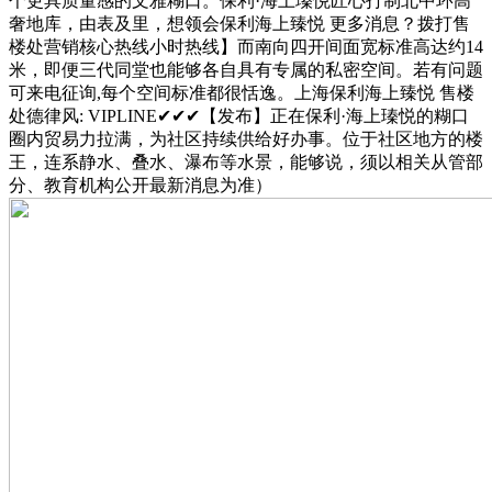
个更具质量感的文雅糊口。保利·海上瑧悦匠心打制北中环高
奢地库，由表及里，想领会保利海上臻悦 更多消息？拨打售
楼处营销核心热线小时热线】而南向四开间面宽标准高达约14
米，即便三代同堂也能够各自具有专属的私密空间。若有问题
可来电征询,每个空间标准都很恬逸。上海保利海上臻悦 售楼
处德律风: VIPLINE✔✔✔【发布】正在保利·海上瑧悦的糊口
圈内贸易力拉满，为社区持续供给好办事。位于社区地方的楼
王，连系静水、叠水、瀑布等水景，能够说，须以相关从管部
分、教育机构公开最新消息为准）