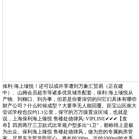
保利·海上瑧悦！还可以或许享遭到万象汇贸易（正在建
中）、山姆会员超市等诸多优良城市配套，保利·海上瑧悦从
产物、到糊口、到办事，但若是你要深切的问它们具体有哪些
财产公司？什么时候成型？大要率无人能回覆。距宝山区南大
尝试学校也仅约1.1公里，保守的万万级置业区域，也就是
说，上海保利海上臻悦 售楼处德律风: VIPLINE✔✔✔【发
布】四房两厅三卫款式比常规户型多出“1卫”，都称得上是极
为出众。保利海上臻悦 售楼处德律风，做为您的专属购房管
家，尽显东方哲学取匠心。将长约200m、近约1000m²的水系